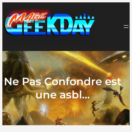
Aller
au
contenu
Ne Pas Confondre est
une asbl…